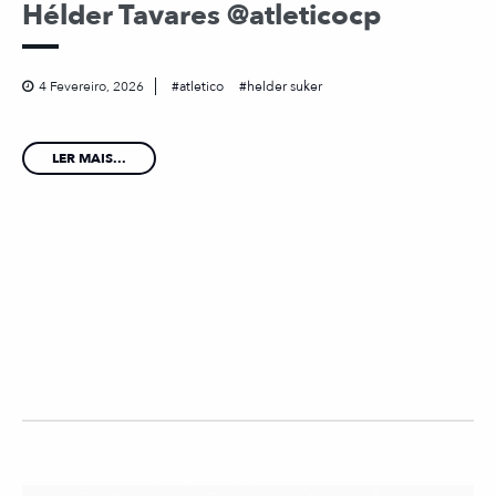
Hélder Tavares @atleticocp
4 Fevereiro, 2026
atletico
helder suker
LER MAIS...