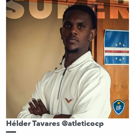
Hélder Tavares @atleticocp