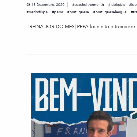
18 Dezembro, 2020
coachofthemonth
idoloásis
ido
pedrofilipe
pepa
portuguese
portugueseleague
tr
TREINADOR DO MÊS| PEPA foi eleito o treinador 