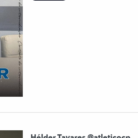
Hélder Tavares @atleticocp