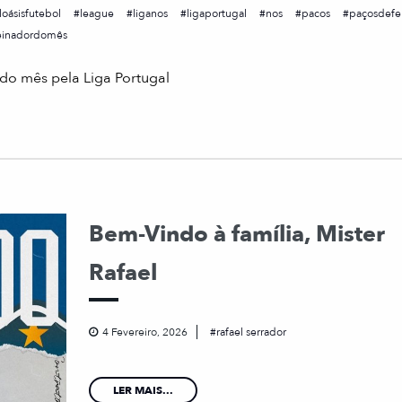
loásisfutebol
league
liganos
ligaportugal
nos
pacos
paçosdefer
einadordomês
do mês pela Liga Portugal
Bem-Vindo à família, Mister
Rafael
4 Fevereiro, 2026
rafael serrador
LER MAIS...