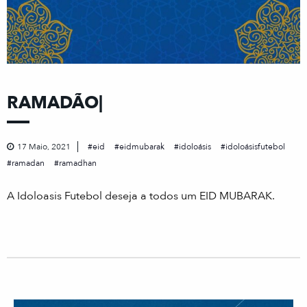
RAMADÃO|
17 Maio, 2021
eid
eidmubarak
idoloásis
idoloásisfutebol
ramadan
ramadhan
A Idoloasis Futebol deseja a todos um EID MUBARAK.