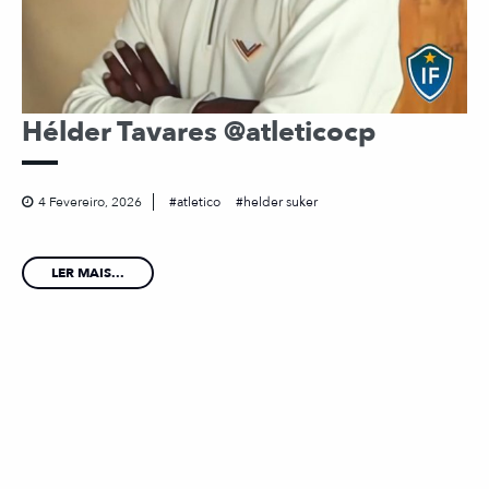
Hélder Tavares @atleticocp
4 Fevereiro, 2026
atletico
helder suker
LER MAIS...