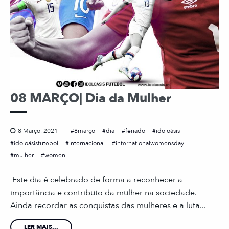
08 MARÇO| Dia da Mulher
8 Março, 2021
8março
dia
feriado
idoloásis
idoloásisfutebol
internacional
internationalwomensday
mulher
women
Este dia é celebrado de forma a reconhecer a
importância e contributo da mulher na sociedade.
Ainda recordar as conquistas das mulheres e a luta...
LER MAIS...