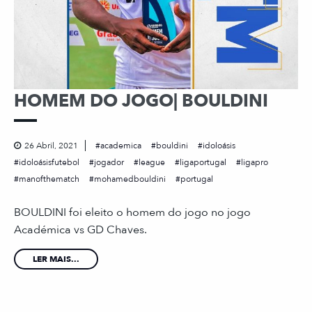
HOMEM DO JOGO| BOULDINI
26 Abril, 2021
academica
bouldini
idoloásis
idoloásisfutebol
jogador
league
ligaportugal
ligapro
manofthematch
mohamedbouldini
portugal
BOULDINI foi eleito o homem do jogo no jogo
Académica vs GD Chaves.
LER MAIS...