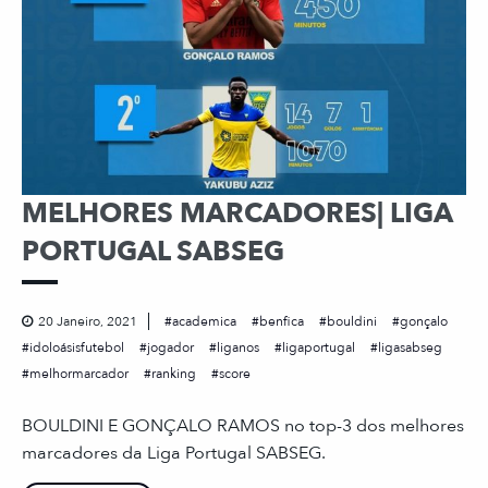
MELHORES MARCADORES| LIGA
PORTUGAL SABSEG
20 Janeiro, 2021
academica
benfica
bouldini
gonçalo
idoloásisfutebol
jogador
liganos
ligaportugal
ligasabseg
melhormarcador
ranking
score
BOULDINI E GONÇALO RAMOS no top-3 dos melhores
marcadores da Liga Portugal SABSEG.