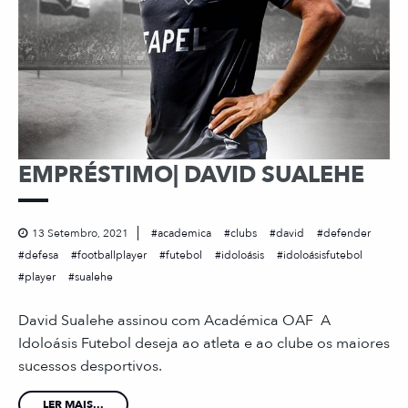
EMPRÉSTIMO| DAVID SUALEHE
13 Setembro, 2021
academica
clubs
david
defender
defesa
footballplayer
futebol
idoloásis
idoloásisfutebol
player
sualehe
David Sualehe assinou com Académica OAF A
Idoloásis Futebol deseja ao atleta e ao clube os maiores
sucessos desportivos.
LER MAIS...