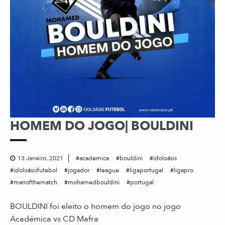
HOMEM DO JOGO| BOULDINI
13 Janeiro, 2021
academica
bouldini
idoloásis
idoloásisfutebol
jogador
league
ligaportugal
ligapro
manofthematch
mohamedbouldini
portugal
BOULDINI foi eleito o homem do jogo no jogo
Académica vs CD Mafra