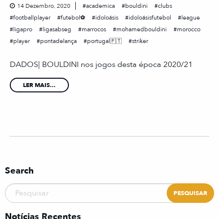
14 Dezembro, 2020
academica
bouldini
clubs
footballplayer
futebol⚽
idoloásis
idoloásisfutebol
league
ligapro
ligasabseg
marrocos
mohamedbouldini
morocco
player
pontadelança
portugal🇵🇹
striker
DADOS| BOULDINI nos jogos desta época 2020/21
LER MAIS...
Search
Notícias Recentes