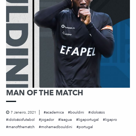
MAN OF THE MATCH
7 Janeiro, 2021
academica
bouldini
idoloásis
idoloásisfutebol
jogador
league
ligaportugal
ligapro
manofthematch
mohamedbouldini
portugal