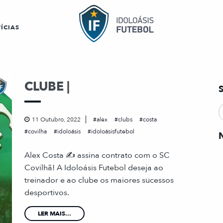
ÍCIAS
CLUBE |
11 Outubro, 2022
alex
clubs
costa
covilha
idoloásis
idoloásisfutebol
Alex Costa ✍️ assina contrato com o SC
Covilhã! A Idoloásis Futebol deseja ao
treinador e ao clube os maiores sucessos
desportivos.
LER MAIS...