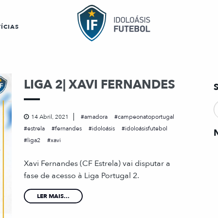
ÍCIAS
LIGA 2| XAVI FERNANDES
14 Abril, 2021
amadora
campeonatoportugal
estrela
fernandes
idoloásis
idoloásisfutebol
liga2
xavi
Xavi Fernandes (CF Estrela) vai disputar a
fase de acesso à Liga Portugal 2.
LER MAIS...