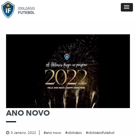
ANO NOVO
3 Janeiro, 2022
ano novo
idoloásis
idoloásisfutebol