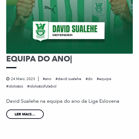
EQUIPA DO ANO|
24 Maio, 2023
ano
david sualehe
do
equipa
idoloásis
idoloásisfutebol
David Sualehe na equipa do ano da Liga Eslovena
LER MAIS...