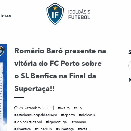
ÍCIAS
Romário Baró presente na
vitória do FC Porto sobre
o SL Benfica na Final da
Supertaça!!
28 Dezembro, 2020
aveiro
cup
estádiomuncipaldeaveiro
fcporto
idoloásis
idoloásisfutebol
ligaportugal
romario
slbenfica
supercup
supertaça
troféu