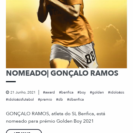
NOMEADO| GONÇALO RAMOS
21 Junho, 2021
award
benfica
boy
golden
idoloásis
idoloásisfutebol
premio
slb
slbenfica
GONÇALO RAMOS, atleta do SL Benfica, está
nomeado para prémio Golden Boy 2021