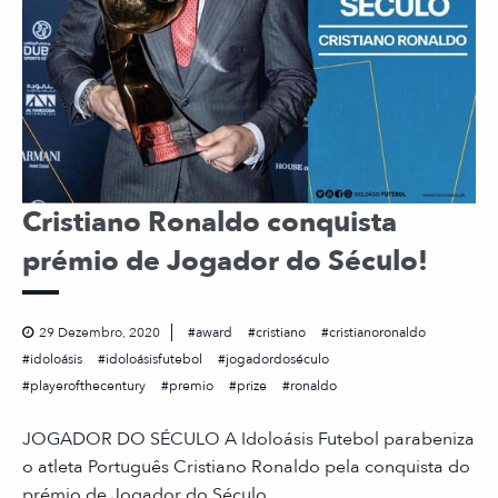
Cristiano Ronaldo conquista
prémio de Jogador do Século!
29 Dezembro, 2020
award
cristiano
cristianoronaldo
idoloásis
idoloásisfutebol
jogadordoséculo
playerofthecentury
premio
prize
ronaldo
JOGADOR DO SÉCULO A Idoloásis Futebol parabeniza
o atleta Português Cristiano Ronaldo pela conquista do
prémio de Jogador do Século