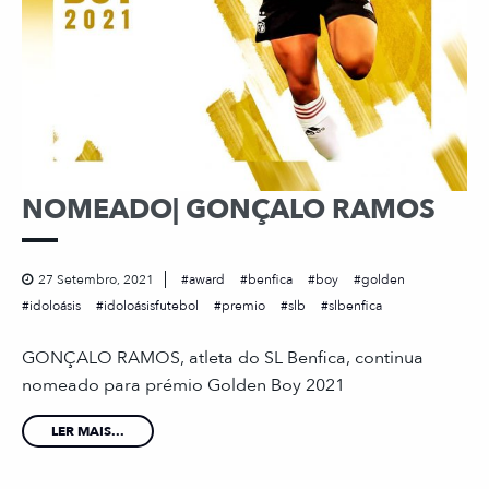
NOMEADO| GONÇALO RAMOS
27 Setembro, 2021
award
benfica
boy
golden
idoloásis
idoloásisfutebol
premio
slb
slbenfica
GONÇALO RAMOS, atleta do SL Benfica, continua
nomeado para prémio Golden Boy 2021
LER MAIS...