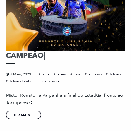
CAMPEÃO|
8 Maio, 2023
bahia
baiano
brasil
campeão
idoloásis
idoloásisfutebol
renato paiva
Mister Renato Paiva ganha a final do Estadual frente ao
Jacuipense 👏
LER MAIS...