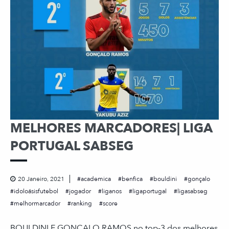
MELHORES MARCADORES| LIGA
PORTUGAL SABSEG
20 Janeiro, 2021
academica
benfica
bouldini
gonçalo
idoloásisfutebol
jogador
liganos
ligaportugal
ligasabseg
melhormarcador
ranking
score
BOULDINI E GONÇALO RAMOS no top-3 dos melhores