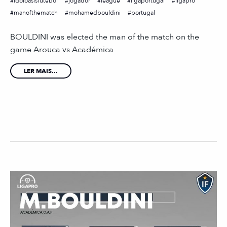
idoloásisfutebol
jogador
league
ligaportugal
ligapro
manofthematch
mohamedbouldini
portugal
BOULDINI was elected the man of the match on the
game Arouca vs Académica
LER MAIS...