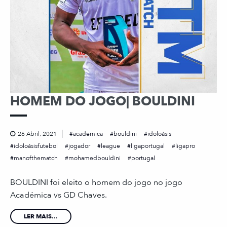
HOMEM DO JOGO| BOULDINI
26 Abril, 2021
academica
bouldini
idoloásis
idoloásisfutebol
jogador
league
ligaportugal
ligapro
manofthematch
mohamedbouldini
portugal
BOULDINI foi eleito o homem do jogo no jogo
Académica vs GD Chaves.
LER MAIS...