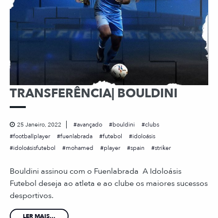
TRANSFERÊNCIA| BOULDINI
25 Janeiro, 2022
avançado
bouldini
clubs
footballplayer
fuenlabrada
futebol
idoloásis
idoloásisfutebol
mohamed
player
spain
striker
Bouldini assinou com o Fuenlabrada A Idoloásis
Futebol deseja ao atleta e ao clube os maiores sucessos
desportivos.
LER MAIS...