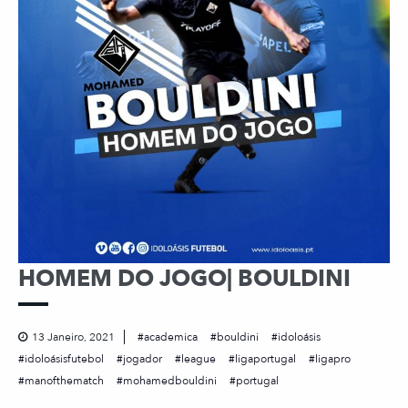
HOMEM DO JOGO| BOULDINI
13 Janeiro, 2021
academica
bouldini
idoloásis
idoloásisfutebol
jogador
league
ligaportugal
ligapro
manofthematch
mohamedbouldini
portugal