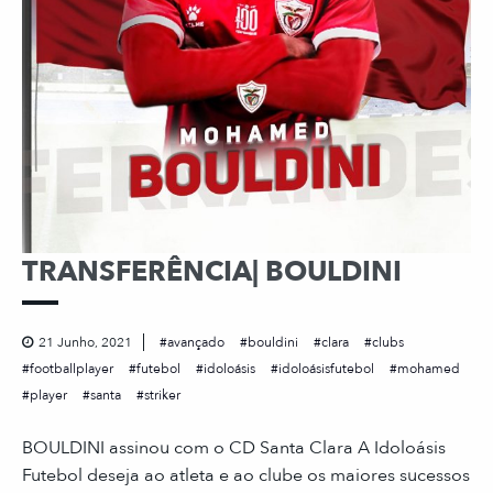
TRANSFERÊNCIA| BOULDINI
21 Junho, 2021
avançado
bouldini
clara
clubs
footballplayer
futebol
idoloásis
idoloásisfutebol
mohamed
player
santa
striker
BOULDINI assinou com o CD Santa Clara A Idoloásis
Futebol deseja ao atleta e ao clube os maiores sucessos