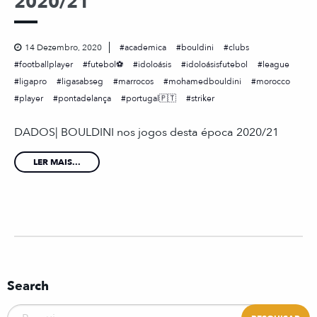
2020/21
14 Dezembro, 2020
academica
bouldini
clubs
footballplayer
futebol⚽
idoloásis
idoloásisfutebol
league
ligapro
ligasabseg
marrocos
mohamedbouldini
morocco
player
pontadelança
portugal🇵🇹
striker
DADOS| BOULDINI nos jogos desta época 2020/21
LER MAIS...
Search