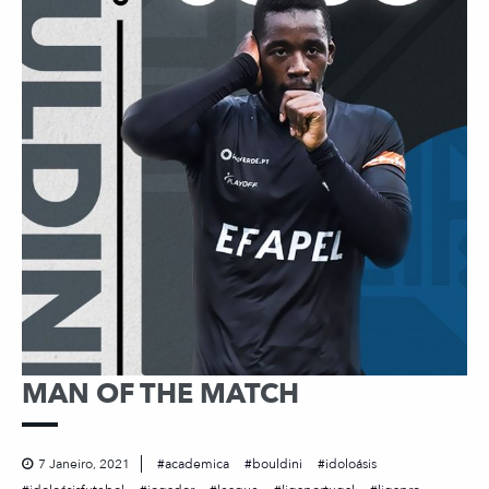
MAN OF THE MATCH
7 Janeiro, 2021
academica
bouldini
idoloásis