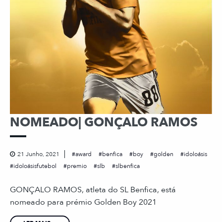
NOMEADO| GONÇALO RAMOS
21 Junho, 2021
award
benfica
boy
golden
idoloásis
idoloásisfutebol
premio
slb
slbenfica
GONÇALO RAMOS, atleta do SL Benfica, está
nomeado para prémio Golden Boy 2021