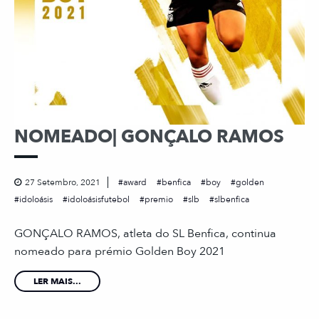
NOMEADO| GONÇALO RAMOS
27 Setembro, 2021
award
benfica
boy
golden
idoloásis
idoloásisfutebol
premio
slb
slbenfica
GONÇALO RAMOS, atleta do SL Benfica, continua
nomeado para prémio Golden Boy 2021
LER MAIS...