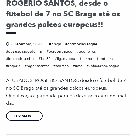
ROGÉRIO SANTOS, desde o
futebol de 7 no SC Braga até os
grandes palcos europeus!!
7 Dezembro, 2020
braga
championsleague
dezasseisavosdefinal
europaleague
guerreiros
idoloásisfutebol
last32
ligaeuropa
minho
pedreira
rogerio
rogeriosantos
scbraga
uefa
uefaeuropaleague
APURADOS| ROGÉRIO SANTOS, desde o futebol de 7
no SC Braga até os grandes palcos europeus.
Qualificação garantida para os dezasseis avos de final
da...
LER MAIS...