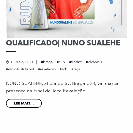
QUALIFICADO| NUNO SUALEHE
10 Maio, 2021
braga
cup
finalist
idoloásis
idoloásisfutebol
revelação
scb
taça
NUNO SUALEHE, atleta do SC Braga U23, vai marcar
presença na Final da Taça Revelação
LER MAIS...