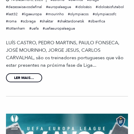
dezasseisavosdefinal
europaleague
idoloásis
idoloásisfutebol
last32
ligaeuropa
mourinho
olympiacos
olympiacosfc
roma
scbraga
shaktar
shaktardonetsk
slbenfica
tottenham
uefa
uefaeuropaleague
LUÍS CASTRO, PEDRO MARTINS, PAULO FONSECA,
JOSÉ MOURINHO, JORGE JESUS, CARLOS
CARVALHAL, são os treinadores portugueses que vão
estar presentes na próxima fase da Liga...
LER MAIS...