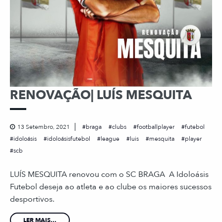
RENOVAÇÃO| LUÍS MESQUITA
13 Setembro, 2021
braga
clubs
footballplayer
futebol
idoloásis
idoloásisfutebol
league
luis
mesquita
player
scb
LUÍS MESQUITA renovou com o SC BRAGA A Idoloásis
Futebol deseja ao atleta e ao clube os maiores sucessos
desportivos.
LER MAIS...