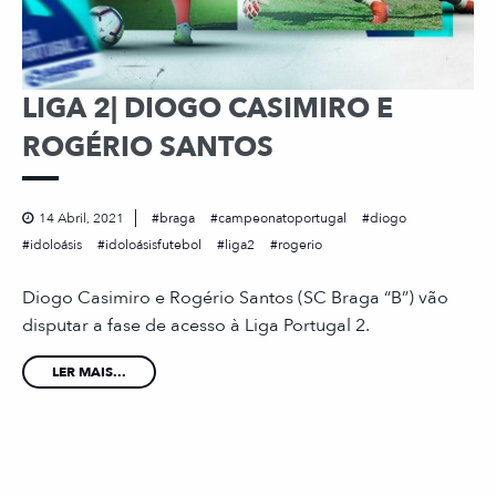
LIGA 2| DIOGO CASIMIRO E
ROGÉRIO SANTOS
14 Abril, 2021
braga
campeonatoportugal
diogo
idoloásis
idoloásisfutebol
liga2
rogerio
Diogo Casimiro e Rogério Santos (SC Braga “B”) vão
disputar a fase de acesso à Liga Portugal 2.
LER MAIS...