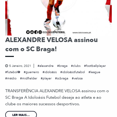
ALEXANDRE VELOSA assinou
com o SC Braga!
5 Janeiro, 2021
alexandre
braga
clubs
footballplayer
futebol⚽
guerreiro
idoloásis
idoloásisfutebol
league
médio
midfielder
player
scbraga
velosa
TRANSFERÊNCIA ALEXANDRE VELOSA assinou com o
SC Braga A Idoloásis Futebol deseja ao atleta e ao
clube os maiores sucessos desportivos.
LER MAIS...