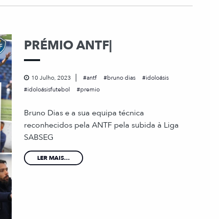
PRÉMIO ANTF|
10 Julho, 2023
antf
bruno dias
idoloásis
idoloásisfutebol
premio
Bruno Dias e a sua equipa técnica
reconhecidos pela ANTF pela subida à Liga
SABSEG
LER MAIS...