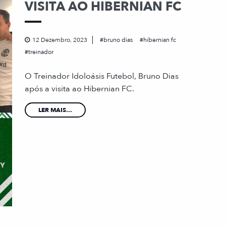
VISITA AO HIBERNIAN FC
12 Dezembro, 2023
bruno dias
hibernian fc
treinador
O Treinador Idoloásis Futebol, Bruno Dias
após a visita ao Hibernian FC.
LER MAIS...