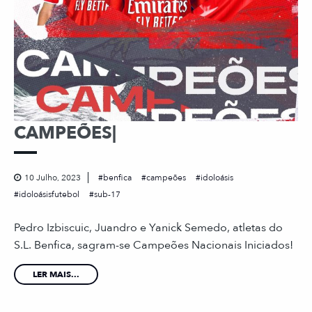
CAMPEÕES|
10 Julho, 2023
benfica
campeões
idoloásis
idoloásisfutebol
sub-17
Pedro Izbiscuic, Juandro e Yanick Semedo, atletas do
S.L. Benfica, sagram-se Campeões Nacionais Iniciados!
LER MAIS...