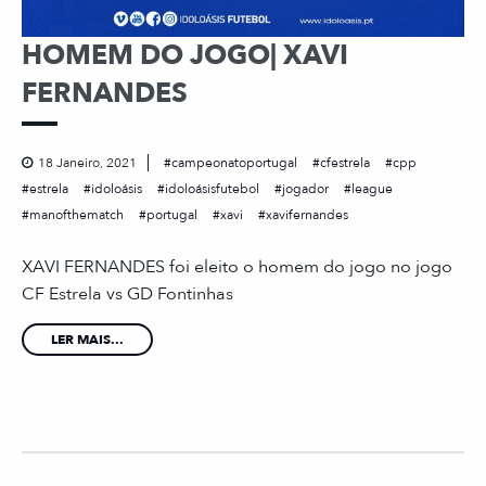
HOMEM DO JOGO| XAVI
FERNANDES
18 Janeiro, 2021
campeonatoportugal
cfestrela
cpp
estrela
idoloásis
idoloásisfutebol
jogador
league
manofthematch
portugal
xavi
xavifernandes
XAVI FERNANDES foi eleito o homem do jogo no jogo
CF Estrela vs GD Fontinhas
LER MAIS...