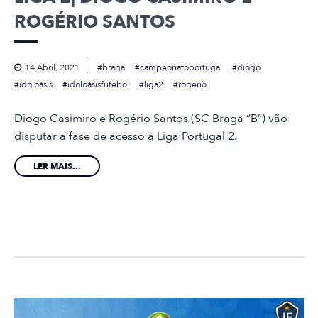
ROGÉRIO SANTOS
14 Abril, 2021
braga
campeonatoportugal
diogo
idoloásis
idoloásisfutebol
liga2
rogerio
Diogo Casimiro e Rogério Santos (SC Braga “B”) vão
disputar a fase de acesso à Liga Portugal 2.
LER MAIS...