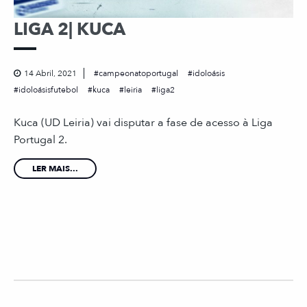
LIGA 2| KUCA
14 Abril, 2021
campeonatoportugal
idoloásis
idoloásisfutebol
kuca
leiria
liga2
Kuca (UD Leiria) vai disputar a fase de acesso à Liga
Portugal 2.
LER MAIS...