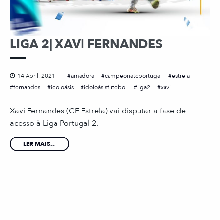
LIGA 2| XAVI FERNANDES
14 Abril, 2021
amadora
campeonatoportugal
estrela
fernandes
idoloásis
idoloásisfutebol
liga2
xavi
Xavi Fernandes (CF Estrela) vai disputar a fase de
acesso à Liga Portugal 2.
LER MAIS...