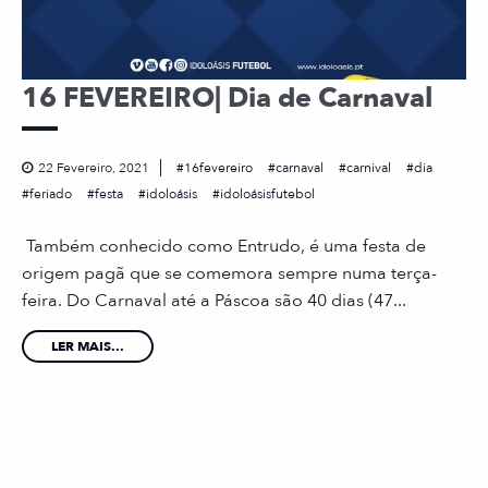
16 FEVEREIRO| Dia de Carnaval
22 Fevereiro, 2021
16fevereiro
carnaval
carnival
dia
feriado
festa
idoloásis
idoloásisfutebol
Também conhecido como Entrudo, é uma festa de
origem pagã que se comemora sempre numa terça-
feira. Do Carnaval até a Páscoa são 40 dias (47...
LER MAIS...