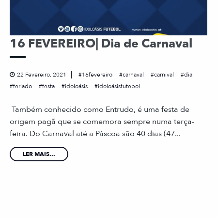
16 FEVEREIRO| Dia de Carnaval
22 Fevereiro, 2021
16fevereiro
carnaval
carnival
dia
feriado
festa
idoloásis
idoloásisfutebol
Também conhecido como Entrudo, é uma festa de
origem pagã que se comemora sempre numa terça-
feira. Do Carnaval até a Páscoa são 40 dias (47...
LER MAIS...