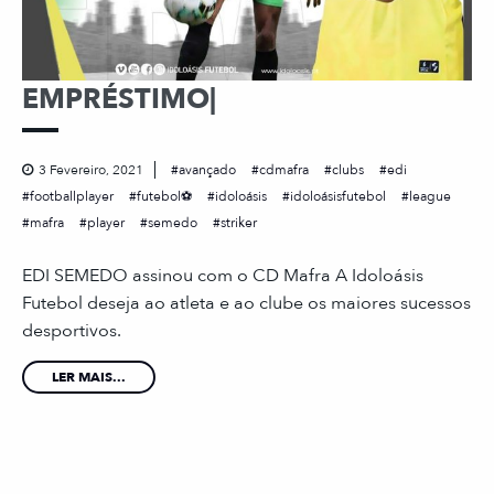
EMPRÉSTIMO|
3 Fevereiro, 2021
avançado
cdmafra
clubs
edi
footballplayer
futebol⚽
idoloásis
idoloásisfutebol
league
mafra
player
semedo
striker
EDI SEMEDO assinou com o CD Mafra A Idoloásis
Futebol deseja ao atleta e ao clube os maiores sucessos
desportivos.
LER MAIS...