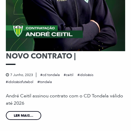
NOVO CONTRATO |
7 Junho, 2023
cd tondela
ceitil
idoloásis
idoloásisfutebol
tondela
André Ceitil assinou contrato com o CD Tondela válido
até 2026
LER MAIS...