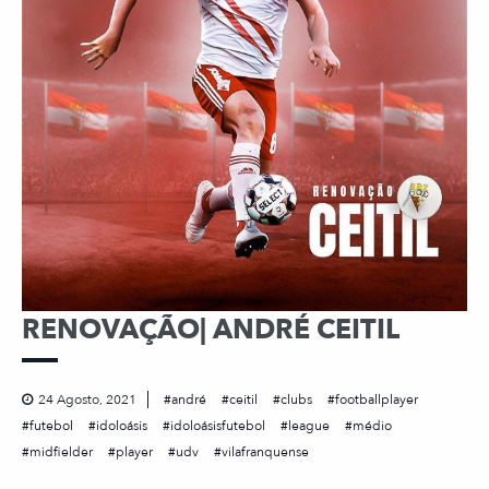
RENOVAÇÃO| ANDRÉ CEITIL
24 Agosto, 2021
andré
ceitil
clubs
footballplayer
futebol
idoloásis
idoloásisfutebol
league
médio
midfielder
player
udv
vilafranquense