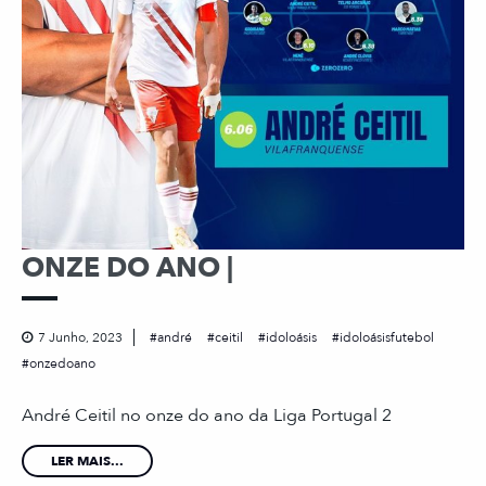
ONZE DO ANO |
7 Junho, 2023
andré
ceitil
idoloásis
idoloásisfutebol
onzedoano
André Ceitil no onze do ano da Liga Portugal 2
LER MAIS...