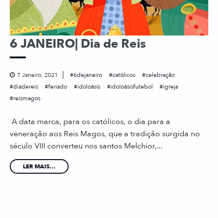
6 JANEIRO| Dia de Reis
7 Janeiro, 2021
6dejaneiro
católicos
celebração
diadereis
feriado
idoloásis
idoloásisfutebol
igreja
reismagos
A data marca, para os católicos, o dia para a
veneração aos Reis Magos, que a tradição surgida no
século VIII converteu nos santos Melchior,...
LER MAIS...