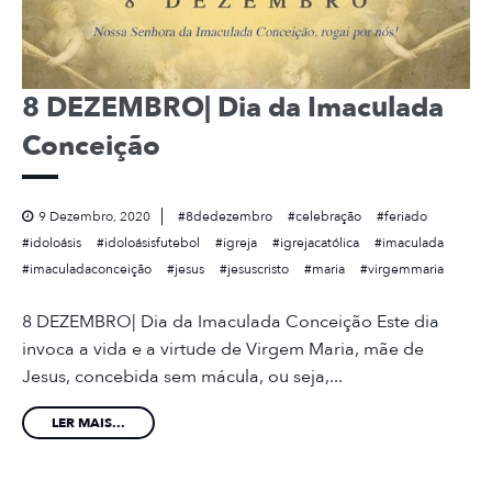
8 DEZEMBRO| Dia da Imaculada
Conceição
9 Dezembro, 2020
8dedezembro
celebração
feriado
idoloásis
idoloásisfutebol
igreja
igrejacatólica
imaculada
imaculadaconceição
jesus
jesuscristo
maria
virgemmaria
8 DEZEMBRO| Dia da Imaculada Conceição Este dia
invoca a vida e a virtude de Virgem Maria, mãe de
Jesus, concebida sem mácula, ou seja,...
LER MAIS...