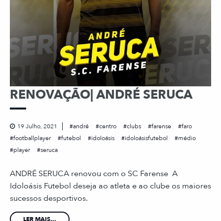
RENOVAÇÃO| ANDRÉ SERUCA
19 Julho, 2021
andré
centro
clubs
farense
faro
footballplayer
futebol
idoloásis
idoloásisfutebol
médio
player
seruca
ANDRÉ SERUCA renovou com o SC Farense A
Idoloásis Futebol deseja ao atleta e ao clube os maiores
sucessos desportivos.
LER MAIS...