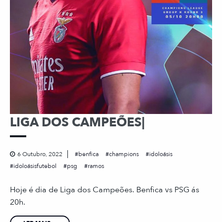
LIGA DOS CAMPEÕES|
6 Outubro, 2022
benfica
champions
idoloásis
idoloásisfutebol
psg
ramos
Hoje é dia de Liga dos Campeões. Benfica vs PSG ás
20h.