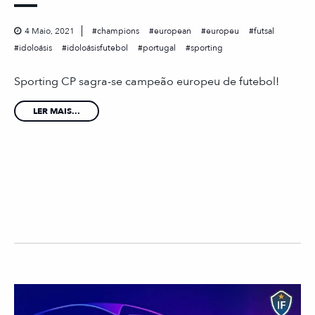
4 Maio, 2021
champions
european
europeu
futsal
idoloásis
idoloásisfutebol
portugal
sporting
Sporting CP sagra-se campeão europeu de futebol!
LER MAIS...