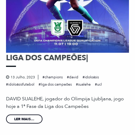
LIGA DOS CAMPEÕES|
13 Julho, 2023
champions
david
idoloásis
idoloásisfutebol
liga dos campeões
sualehe
ucl
DAVID SUALEHE, jogador do Olimpija Ljubljana, jogo
hoje a 1ª Fase da Liga dos Campeões
LER MAIS...