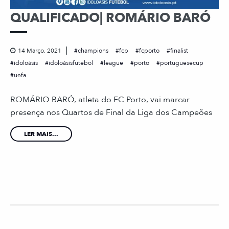
QUALIFICADO| ROMÁRIO BARÓ
14 Março, 2021
champions
fcp
fcporto
finalist
idoloásis
idoloásisfutebol
league
porto
portuguesecup
uefa
ROMÁRIO BARÓ, atleta do FC Porto, vai marcar
presença nos Quartos de Final da Liga dos Campeões
LER MAIS...