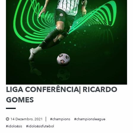
LIGA CONFERÊNCIA| RICARDO
GOMES
14 Dezembro, 2021
champions
championsleague
idoloásis
idoloásisfutebol