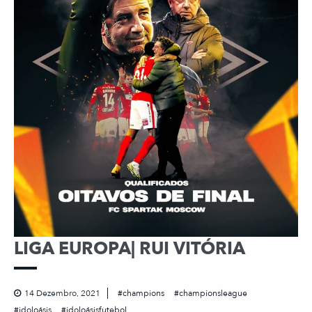
LIGA EUROPA| RUI VITÓRIA
14 Dezembro, 2021
champions
championsleague
idoloásis
idoloásisfutebol