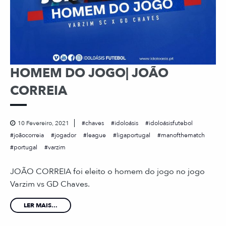
HOMEM DO JOGO| JOÃO
CORREIA
10 Fevereiro, 2021
chaves
idoloásis
idoloásisfutebol
joãocorreia
jogador
league
ligaportugal
manofthematch
portugal
varzim
JOÃO CORREIA foi eleito o homem do jogo no jogo
Varzim vs GD Chaves.
LER MAIS...