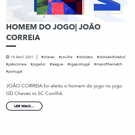
HOMEM DO JOGO| JOÃO
CORREIA
14 Abril, 2021
chaves
covilha
idoloásis
idoloásisfutebol
joãocorreia
jogador
league
ligaportugal
manofthematch
portugal
JOÃO CORREIA foi eleito o homem do jogo no jogo
GD Chaves vs SC Covilhã.
LER MAIS...