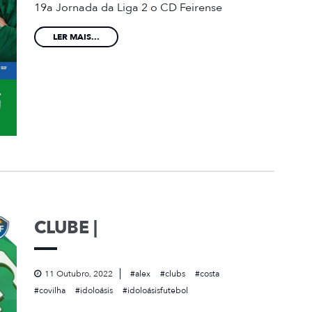
19a Jornada da Liga 2 o CD Feirense
LER MAIS...
CLUBE |
11 Outubro, 2022
alex
clubs
costa
covilha
idoloásis
idoloásisfutebol