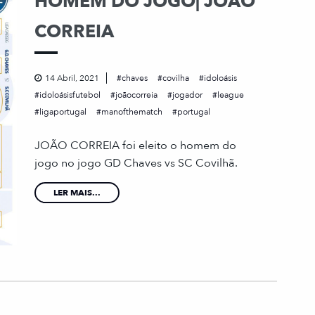
HOMEM DO JOGO| JOÃO
CORREIA
14 Abril, 2021
chaves
covilha
idoloásis
idoloásisfutebol
joãocorreia
jogador
league
ligaportugal
manofthematch
portugal
JOÃO CORREIA foi eleito o homem do
jogo no jogo GD Chaves vs SC Covilhã.
LER MAIS...