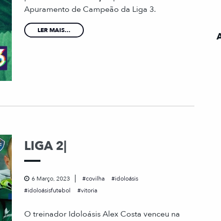
Apuramento de Campeão da Liga 3.
LER MAIS...
LIGA 2|
6 Março, 2023
covilha
idoloásis
idoloásisfutebol
vitoria
O treinador Idoloásis Alex Costa venceu na