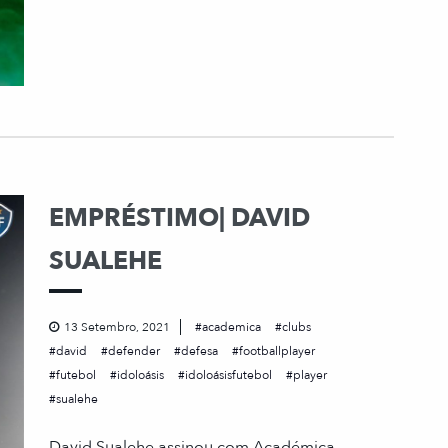
EMPRÉSTIMO| DAVID
SUALEHE
13 Setembro, 2021
academica
clubs
david
defender
defesa
footballplayer
futebol
idoloásis
idoloásisfutebol
player
sualehe
David Sualehe assinou com Académica