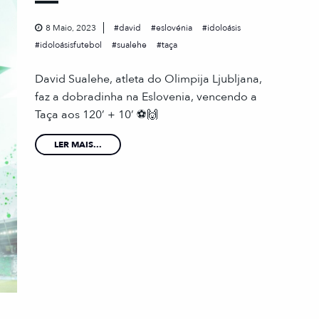
8 Maio, 2023
david
eslovénia
idoloásis
idoloásisfutebol
sualehe
taça
David Sualehe, atleta do Olimpija Ljubljana,
faz a dobradinha na Eslovenia, vencendo a
Taça aos 120’ + 10’ ⚽️🙌
LER MAIS...