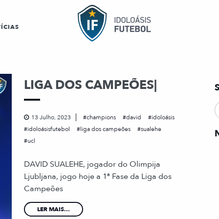
ÍCIAS
LIGA DOS CAMPEÕES|
13 Julho, 2023
champions
david
idoloásis
idoloásisfutebol
liga dos campeões
sualehe
ucl
DAVID SUALEHE, jogador do Olimpija
Ljubljana, jogo hoje a 1ª Fase da Liga dos
Campeões
LER MAIS...