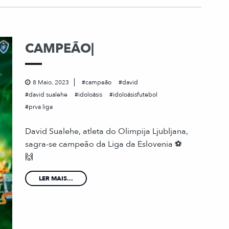
CAMPEÃO|
8 Maio, 2023
campeão
david
david sualehe
idoloásis
idoloásisfutebol
prva liga
David Sualehe, atleta do Olimpija Ljubljana,
sagra-se campeão da Liga da Eslovenia ⚽️
🙌
LER MAIS...