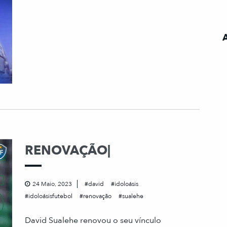
RENOVAÇÃO|
24 Maio, 2023
david
idoloásis
idoloásisfutebol
renovação
sualehe
David Sualehe renovou o seu vínculo