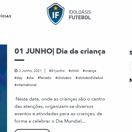
ÍCIAS
01 JUNHO| Dia da criança
2 Junho, 2021
01junho
child
criança
day
dia
feriado
idoloásis
idoloásisfutebol
international
Nesta data, onde as crianças são o centro
das atenções, organizam-se diversos
eventos e atividades para as crianças, de
forma a celebrar o Dia Mundial...