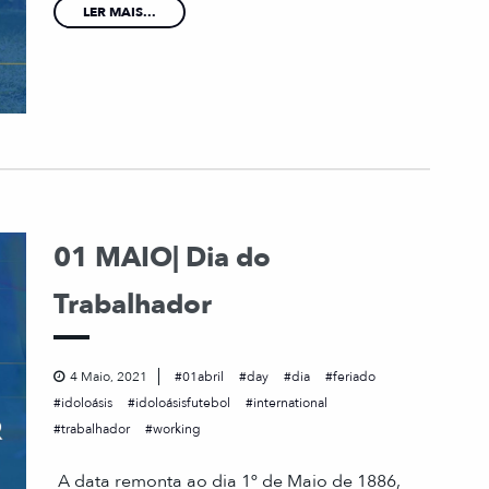
LER MAIS...
01 MAIO| Dia do
Trabalhador
4 Maio, 2021
01abril
day
dia
feriado
idoloásis
idoloásisfutebol
international
trabalhador
working
A data remonta ao dia 1º de Maio de 1886,