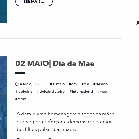
LER MAIS...
02 MAIO| Dia da Mãe
4 Maio, 2021
02maio
day
dia
feriado
idoloásis
idoloásisfutebol
international
mae
mom
A data é uma homenagem a todas as mães
e serve para reforçar e demonstrar o amor
dos filhos pelas suas mães.