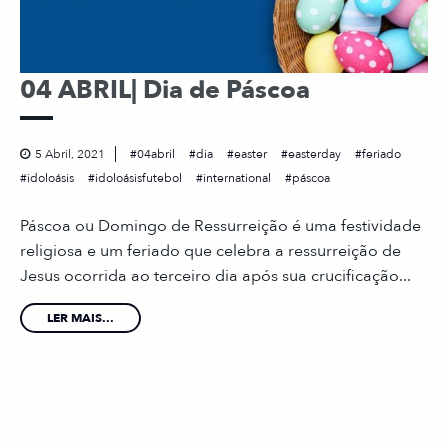
04 ABRIL| Dia de Páscoa
5 Abril, 2021
04abril
dia
easter
easterday
feriado
idoloásis
idoloásisfutebol
international
páscoa
Páscoa ou Domingo de Ressurreição é uma festividade
religiosa e um feriado que celebra a ressurreição de
Jesus ocorrida ao terceiro dia após sua crucificação...
LER MAIS...