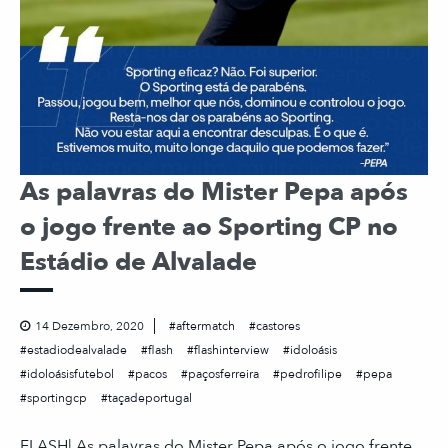
As palavras do Mister Pepa após
o jogo frente ao Sporting CP no
Estádio de Alvalade ⠀
14 Dezembro, 2020
aftermatch
castores
estadiodealvalade
flash
flashinterview
idoloásis
idoloásisfutebol
pacos
paçosferreira
pedrofilipe
pepa
sportingcp
taçadeportugal
FLASH| As palavras do Mister Pepa após o jogo frente