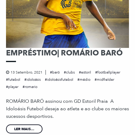
EMPRÉSTIMO| ROMÁRIO BARÓ
13 Setembro, 2021
baró
clubs
estoril
footballplayer
futebol
idoloásis
idoloásisfutebol
médio
midfielder
player
romario
ROMÁRIO BARÓ assinou com GD Estoril Praia A
Idoloásis Futebol deseja ao atleta e ao clube os maiores
sucessos desportivos.
LER MAIS...