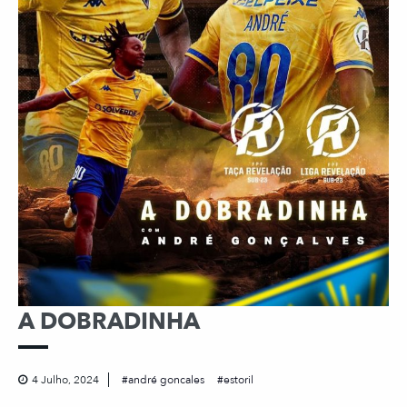
A DOBRADINHA
4 Julho, 2024
andré goncales
estoril