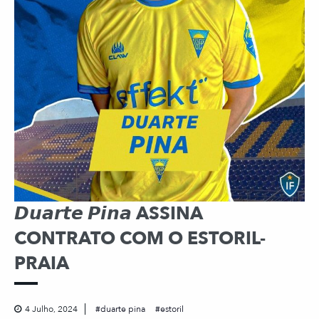
𝘿𝙪𝙖𝙧𝙩𝙚 𝙋𝙞𝙣𝙖 ASSINA
CONTRATO COM O ESTORIL-
PRAIA
4 Julho, 2024
duarte pina
estoril