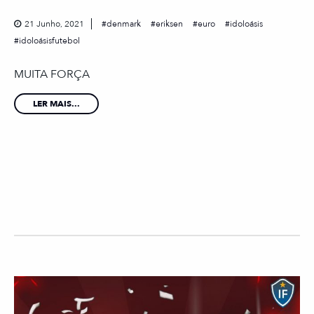
21 Junho, 2021
denmark
eriksen
euro
idoloásis
idoloásisfutebol
MUITA FORÇA
LER MAIS...