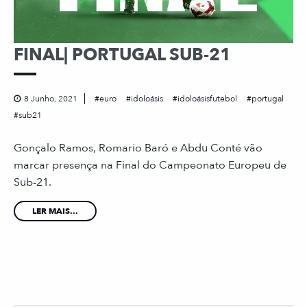
FINAL| PORTUGAL SUB-21
8 Junho, 2021
euro
idoloásis
idoloásisfutebol
portugal
sub21
Gonçalo Ramos, Romario Baró e Abdu Conté vão
marcar presença na Final do Campeonato Europeu de
Sub-21.
LER MAIS...