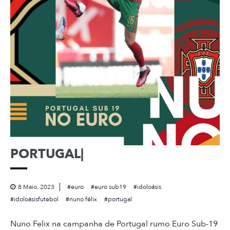
PORTUGAL|
8 Maio, 2023
euro
euro sub19
idoloásis
idoloásisfutebol
nuno félix
portugal
Nuno Felix na campanha de Portugal rumo Euro Sub-19