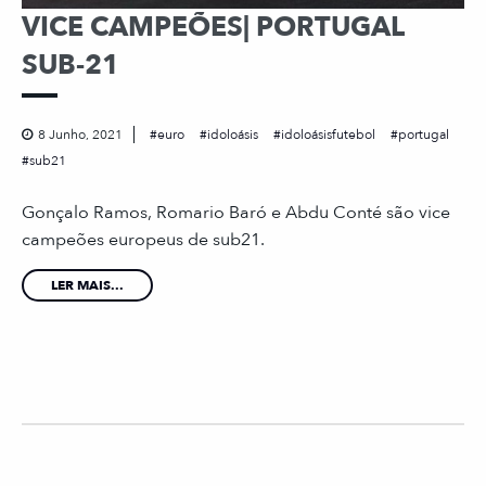
VICE CAMPEÕES| PORTUGAL
SUB-21
8 Junho, 2021
euro
idoloásis
idoloásisfutebol
portugal
sub21
Gonçalo Ramos, Romario Baró e Abdu Conté são vice
campeões europeus de sub21.
LER MAIS...