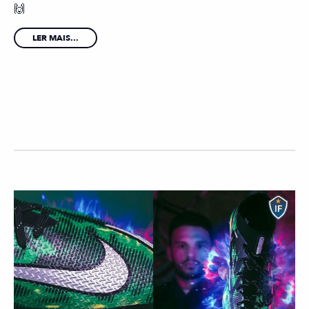
🙌
LER MAIS...