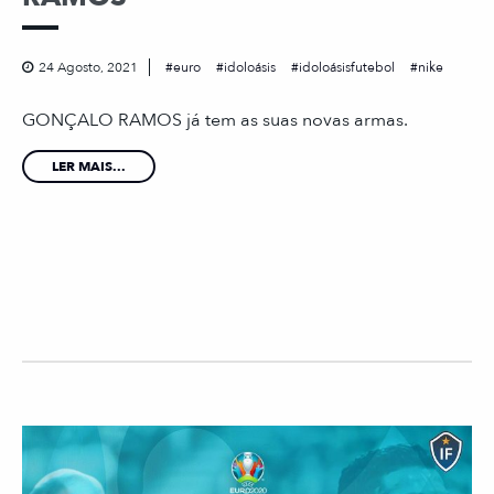
24 Agosto, 2021
euro
idoloásis
idoloásisfutebol
nike
GONÇALO RAMOS já tem as suas novas armas.
LER MAIS...