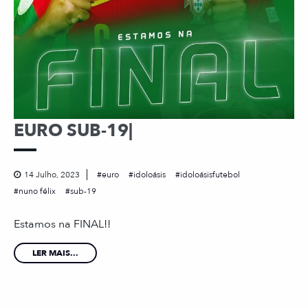
EURO SUB-19|
14 Julho, 2023
euro
idoloásis
idoloásisfutebol
nuno félix
sub-19
Estamos na FINAL!!
LER MAIS...