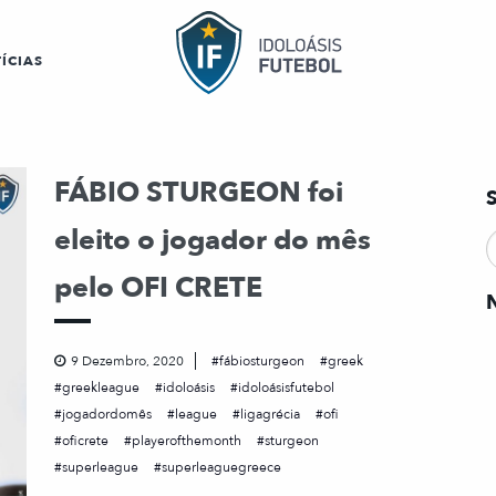
ÍCIAS
FÁBIO STURGEON foi
eleito o jogador do mês
pelo OFI CRETE
9 Dezembro, 2020
fábiosturgeon
greek
greekleague
idoloásis
idoloásisfutebol
jogadordomês
league
ligagrécia
ofi
oficrete
playerofthemonth
sturgeon
superleague
superleaguegreece