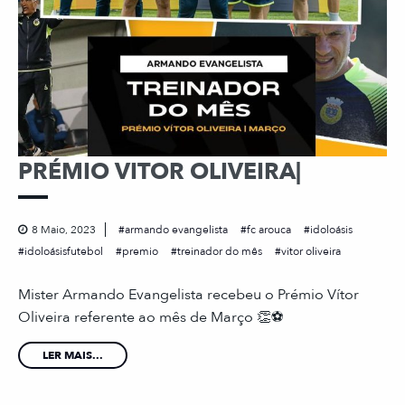
PRÉMIO VITOR OLIVEIRA|
8 Maio, 2023
armando evangelista
fc arouca
idoloásis
idoloásisfutebol
premio
treinador do mês
vitor oliveira
Mister Armando Evangelista recebeu o Prémio Vítor
Oliveira referente ao mês de Março 👏⚽️
LER MAIS...