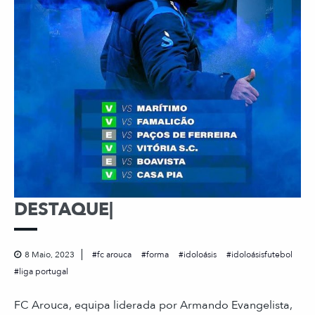
DESTAQUE|
8 Maio, 2023
fc arouca
forma
idoloásis
idoloásisfutebol
liga portugal
FC Arouca, equipa liderada por Armando Evangelista,