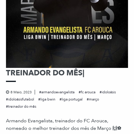
TREINADOR DO MÊS|
8 Maio, 2023
armandoevangelista
fc arouca
idoloásis
idoloásisfutebol
liga bwin
liga portugal
março
treinador do mês
Armando Evangelista, treinador do FC Arouca,
nomeado o melhor treinador dos mês de Março 🙌⚽️