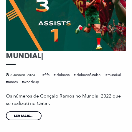
MUNDIAL|
6 Janeiro, 2023
fifa
idoloásis
idoloásisfutebol
mundial
ramos
worldcup
Os números de Gonçalo Ramos no Mundial 2022 que
se realizou no Qatar.
LER MAIS...