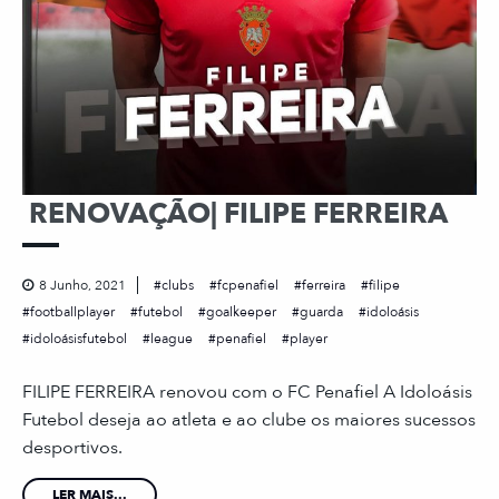
RENOVAÇÃO| FILIPE FERREIRA
8 Junho, 2021
clubs
fcpenafiel
ferreira
filipe
footballplayer
futebol
goalkeeper
guarda
idoloásis
idoloásisfutebol
league
penafiel
player
FILIPE FERREIRA renovou com o FC Penafiel A Idoloásis
Futebol deseja ao atleta e ao clube os maiores sucessos
desportivos.
LER MAIS...