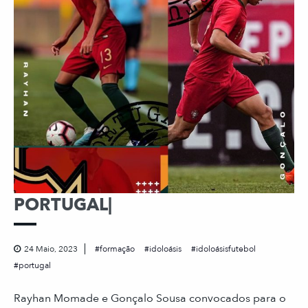
PORTUGAL|
24 Maio, 2023
formação
idoloásis
idoloásisfutebol
portugal
Rayhan Momade e Gonçalo Sousa convocados para o