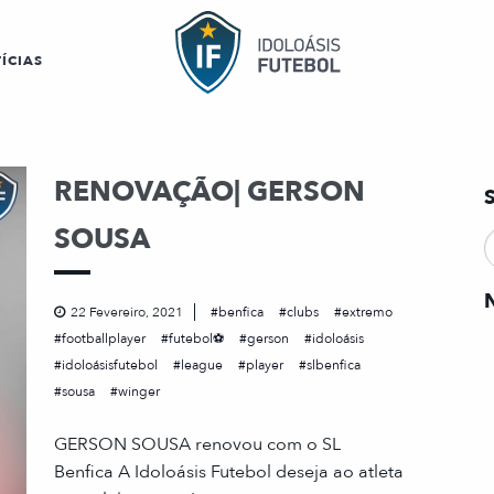
ÍCIAS
RENOVAÇÃO| GERSON
SOUSA
22 Fevereiro, 2021
benfica
clubs
extremo
footballplayer
futebol⚽
gerson
idoloásis
idoloásisfutebol
league
player
slbenfica
sousa
winger
GERSON SOUSA renovou com o SL
Benfica A Idoloásis Futebol deseja ao atleta