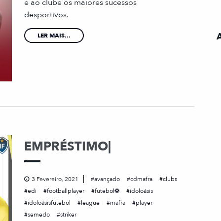
e ao clube os maiores sucessos
desportivos.
LER MAIS...
EMPRÉSTIMO|
3 Fevereiro, 2021
avançado
cdmafra
clubs
edi
footballplayer
futebol⚽
idoloásis
idoloásisfutebol
league
mafra
player
semedo
striker