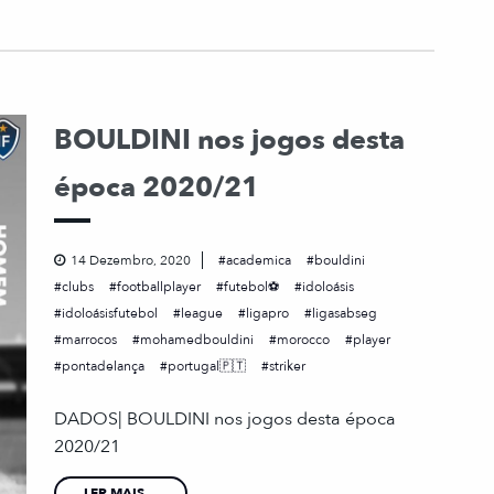
BOULDINI nos jogos desta
época 2020/21
14 Dezembro, 2020
academica
bouldini
clubs
footballplayer
futebol⚽
idoloásis
idoloásisfutebol
league
ligapro
ligasabseg
marrocos
mohamedbouldini
morocco
player
pontadelança
portugal🇵🇹
striker
DADOS| BOULDINI nos jogos desta época
2020/21
LER MAIS...