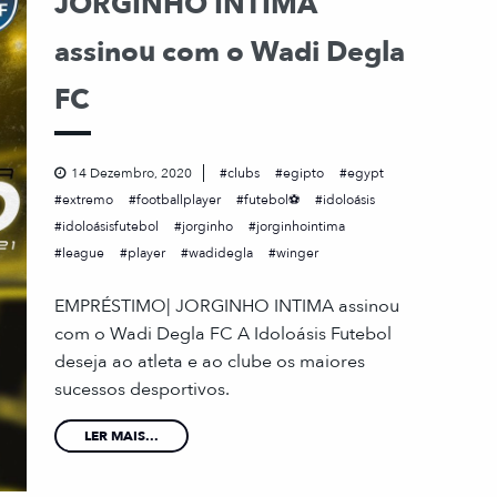
JORGINHO INTIMA
assinou com o Wadi Degla
FC
14 Dezembro, 2020
clubs
egipto
egypt
extremo
footballplayer
futebol⚽
idoloásis
idoloásisfutebol
jorginho
jorginhointima
league
player
wadidegla
winger
EMPRÉSTIMO| JORGINHO INTIMA assinou
com o Wadi Degla FC A Idoloásis Futebol
deseja ao atleta e ao clube os maiores
sucessos desportivos.
LER MAIS...