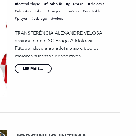
footballplayer
futebol⚽
guerreiro
idoloásis
idoloásisfutebol
league
médio
midfielder
player
scbraga
velosa
TRANSFERÊNCIA ALEXANDRE VELOSA
assinou com o SC Braga A Idoloásis
Futebol deseja ao atleta e ao clube os
maiores sucessos desportivos.
LER MAIS...