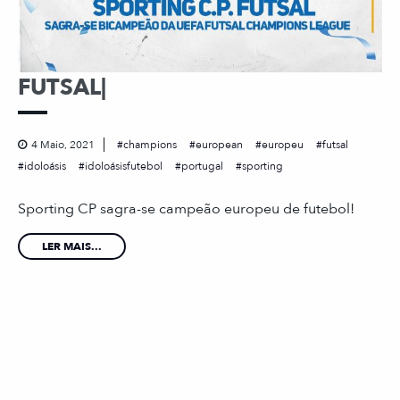
FUTSAL|
4 Maio, 2021
champions
european
europeu
futsal
idoloásis
idoloásisfutebol
portugal
sporting
Sporting CP sagra-se campeão europeu de futebol!
LER MAIS...