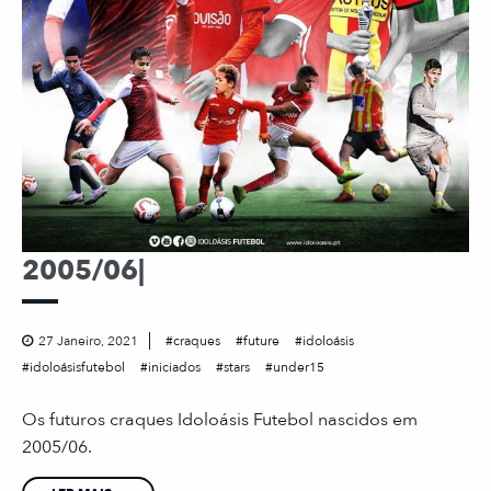
2005/06|
27 Janeiro, 2021
craques
future
idoloásis
idoloásisfutebol
iniciados
stars
under15
Os futuros craques Idoloásis Futebol nascidos em
2005/06.