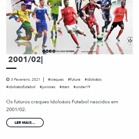
2001/02|
3 Fevereiro, 2021
craques
future
idoloásis
idoloásisfutebol
juniores
stars
under19
Os futuros craques Idoloásis Futebol nascidos em
2001/02.
LER MAIS...