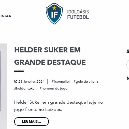
ÍCIAS
HELDER SUKER EM
GRANDE DESTAQUE
28 Janeiro, 2024
fcpenafiel
golo da vitoria
helder suker
homem do jogo
Hélder Suker em grande destaque hoje no
jogo frente ao Leixões.
LER MAIS...