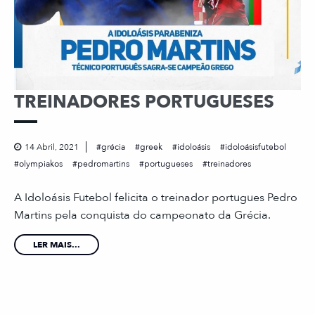
TREINADORES PORTUGUESES
14 Abril, 2021
grécia
greek
idoloásis
idoloásisfutebol
olympiakos
pedromartins
portugueses
treinadores
A Idoloásis Futebol felicita o treinador portugues Pedro
Martins pela conquista do campeonato da Grécia.
LER MAIS...