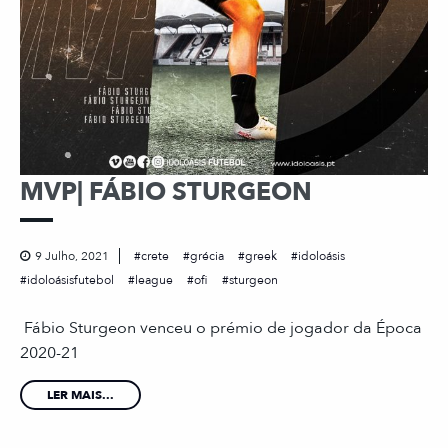
MVP| FÁBIO STURGEON
9 Julho, 2021
crete
grécia
greek
idoloásis
idoloásisfutebol
league
ofi
sturgeon
Fábio Sturgeon venceu o prémio de jogador da Época
2020-21
LER MAIS...