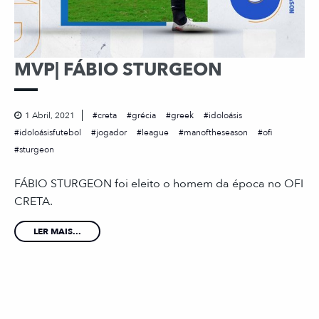
MVP| FÁBIO STURGEON
1 Abril, 2021
creta
grécia
greek
idoloásis
idoloásisfutebol
jogador
league
manoftheseason
ofi
sturgeon
FÁBIO STURGEON foi eleito o homem da época no OFI
CRETA.
LER MAIS...