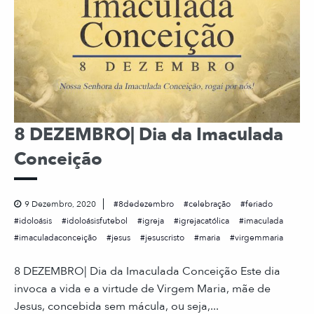
8 DEZEMBRO| Dia da Imaculada
Conceição
9 Dezembro, 2020
8dedezembro
celebração
feriado
idoloásis
idoloásisfutebol
igreja
igrejacatólica
imaculada
imaculadaconceição
jesus
jesuscristo
maria
virgemmaria
8 DEZEMBRO| Dia da Imaculada Conceição Este dia
invoca a vida e a virtude de Virgem Maria, mãe de
Jesus, concebida sem mácula, ou seja,...