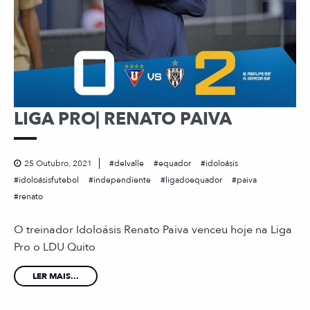
LIGA PRO| RENATO PAIVA
25 Outubro, 2021
delvalle
equador
idoloásis
idoloásisfutebol
independiente
ligadoequador
paiva
renato
O treinador Idoloásis Renato Paiva venceu hoje na Liga
Pro o LDU Quito
LER MAIS...