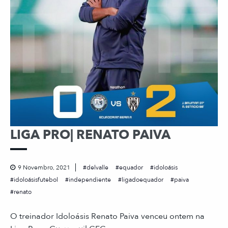
LIGA PRO| RENATO PAIVA
9 Novembro, 2021
delvalle
equador
idoloásis
idoloásisfutebol
independiente
ligadoequador
paiva
renato
O treinador Idoloásis Renato Paiva venceu ontem na