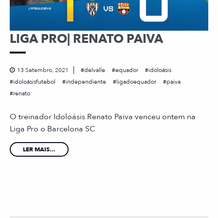
LIGA PRO| RENATO PAIVA
13 Setembro, 2021
delvalle
equador
idoloásis
idoloásisfutebol
independiente
ligadoequador
paiva
renato
O treinador Idoloásis Renato Paiva venceu ontem na
Liga Pro o Barcelona SC
LER MAIS...