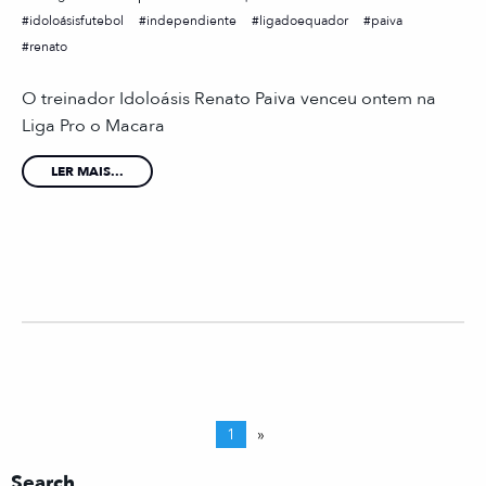
idoloásisfutebol
independiente
ligadoequador
paiva
renato
O treinador Idoloásis Renato Paiva venceu ontem na
Liga Pro o Macara
LER MAIS...
1
»
Search