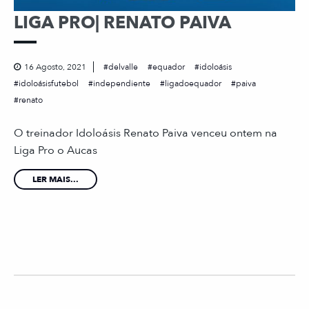
LIGA PRO| RENATO PAIVA
16 Agosto, 2021
delvalle
equador
idoloásis
idoloásisfutebol
independiente
ligadoequador
paiva
renato
O treinador Idoloásis Renato Paiva venceu ontem na
Liga Pro o Aucas
LER MAIS...