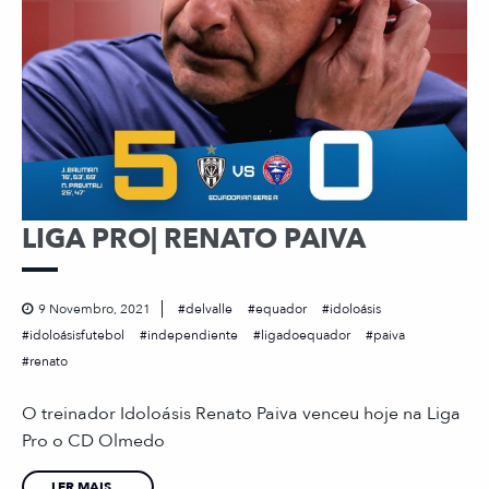
LIGA PRO| RENATO PAIVA
9 Novembro, 2021
delvalle
equador
idoloásis
idoloásisfutebol
independiente
ligadoequador
paiva
renato
O treinador Idoloásis Renato Paiva venceu hoje na Liga
Pro o CD Olmedo
LER MAIS...