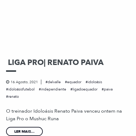
LIGA PRO| RENATO PAIVA
16 Agosto, 2021
delvalle
equador
idoloásis
idoloásisfutebol
independiente
ligadoequador
paiva
renato
O treinador Idoloásis Renato Paiva venceu ontem na
Liga Pro o Mushuc Runa
LER MAIS...