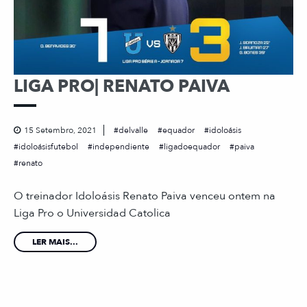
LIGA PRO| RENATO PAIVA
15 Setembro, 2021
delvalle
equador
idoloásis
idoloásisfutebol
independiente
ligadoequador
paiva
renato
O treinador Idoloásis Renato Paiva venceu ontem na
Liga Pro o Universidad Catolica
LER MAIS...