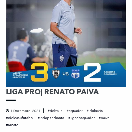
LIGA PRO| RENATO PAIVA
1 Dezembro, 2021
delvalle
equador
idoloásis
idoloásisfutebol
independiente
ligadoequador
paiva
renato