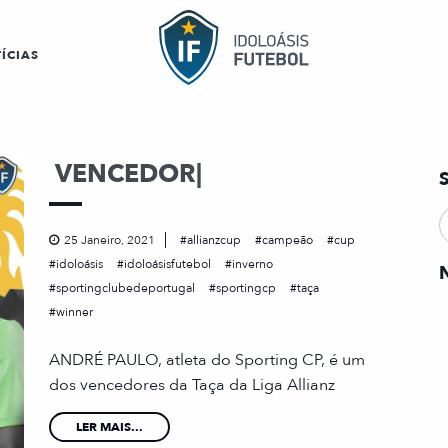
ÍCIAS
VENCEDOR|
25 Janeiro, 2021
allianzcup
campeão
cup
idoloásis
idoloásisfutebol
inverno
sportingclubedeportugal
sportingcp
taça
winner
ANDRÉ PAULO, atleta do Sporting CP, é um
dos vencedores da Taça da Liga Allianz
LER MAIS...