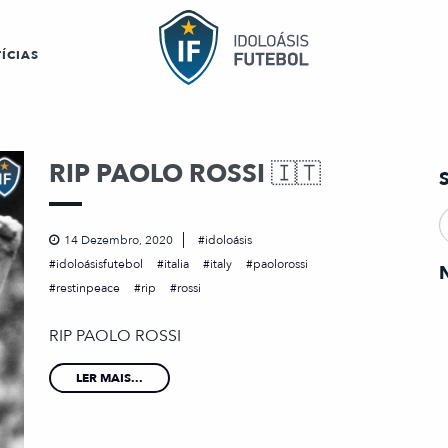
ÍCIAS
RIP PAOLO ROSSI 🇮🇹
14 Dezembro, 2020
idoloásis
idoloásisfutebol
italia
italy
paolorossi
restinpeace
rip
rossi
RIP PAOLO ROSSI
LER MAIS...