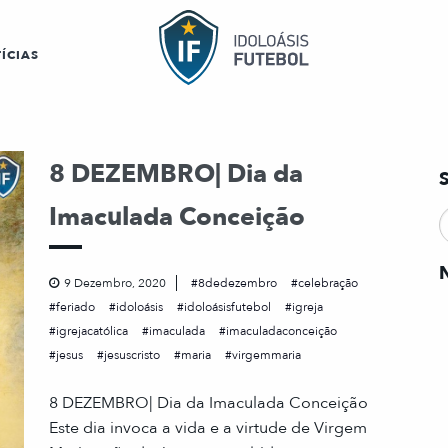
ÍCIAS
8 DEZEMBRO| Dia da
Imaculada Conceição
9 Dezembro, 2020
8dedezembro
celebração
feriado
idoloásis
idoloásisfutebol
igreja
igrejacatólica
imaculada
imaculadaconceição
jesus
jesuscristo
maria
virgemmaria
8 DEZEMBRO| Dia da Imaculada Conceição
Este dia invoca a vida e a virtude de Virgem