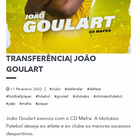
TRANSFERÊNCIA| JOÃO
GOULART
11 Fevereiro, 2022
clubs
defender
defesa
footballplayer
futebol
goulart
idoloásis
idoloásisfutebol
joão
mafra
player
João Goulart assinou com o CD Mafra A Idoloásis
Futebol deseja ao atleta e ao clube os maiores sucessos
desportivos.