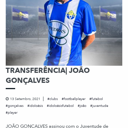
TRANSFERÊNCIA| JOÃO
GONÇALVES
13 Setembro, 2021
clubs
footballplayer
futebol
gonçalves
idoloásis
idoloásisfutebol
joão
juventude
player
JOÃO GONÇALVES assinou com o Juventude de