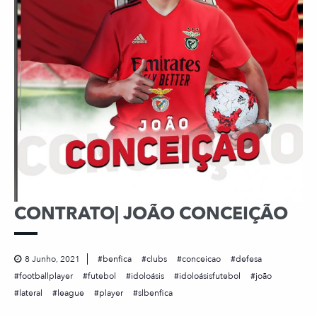
CONTRATO| JOÃO CONCEIÇÃO
8 Junho, 2021
benfica
clubs
conceicao
defesa
footballplayer
futebol
idoloásis
idoloásisfutebol
joão
lateral
league
player
slbenfica